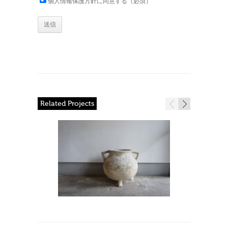
個人情報保護方針に同意する（必須）
Related Projects
item
item in lightbox
more about the item
item in lightbo
more abou
BB473
BB472