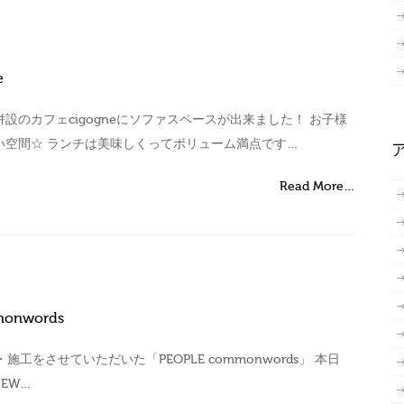
e
設のカフェcigogneにソファスペースが出来ました！ お子様
い空間☆ ランチは美味しくってボリューム満点です…
Read More…
monwords
工をさせていただいた「PEOPLE commonwords」 本日
NEW…