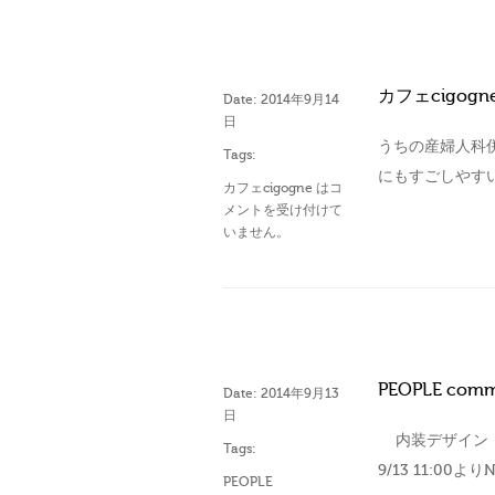
カフェcigogn
Date:
2014年9月14
日
うちの産婦人科併
Tags:
にもすごしやす
カフェcigogne は
コ
メントを受け付けて
いません。
PEOPLE com
Date:
2014年9月13
日
内装デザイン・施
Tags:
9/13 11:00より
PEOPLE