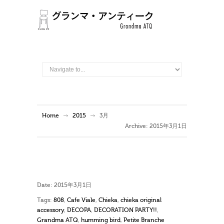
Home
2015
3月
Archive: 2015年3月1日
Date:
2015年3月1日
Tags:
808
,
Cafe Viale
,
Chieka
,
chieka original
accessory
,
DECOPA
,
DECORATION PARTY!!
,
Grandma ATQ
,
humming bird
,
Petite Branche