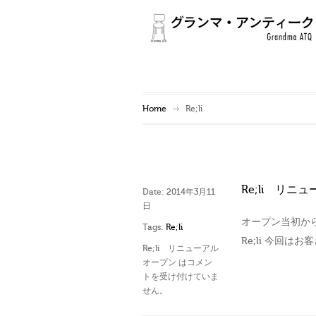
Home
Re;li
Re;li リニ
Date:
2014年3月11
日
オープン当初からデ
Tags:
Re;li
Re;li 今回
Re;li リニューアル
オープン は
コメン
トを受け付けていま
せん。